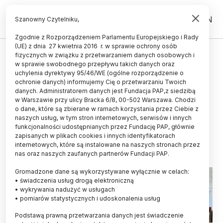
PL
EN
Szanowny Czytelniku,
Zgodnie z Rozporządzeniem Parlamentu Europejskiego i Rady
(UE) z dnia 27 kwietnia 2016 r. w sprawie ochrony osób
TECHNOLOGIA
fizycznych w związku z przetwarzaniem danych osobowych i
w sprawie swobodnego przepływu takich danych oraz
Wrocław/ Naukowcy opracowali
uchylenia dyrektywy 95/46/WE (ogólne rozporządzenie o
etykiety na produkty spożywcze
ochronie danych) informujemy Cię o przetwarzaniu Twoich
danych. Administratorem danych jest Fundacja PAP,z siedzibą
reagujące na zmianę temperatury
w Warszawie przy ulicy Bracka 6/8, 00-502 Warszawa. Chodzi
o dane, które są zbierane w ramach korzystania przez Ciebie z
czy wilgotności
naszych usług, w tym stron internetowych, serwisów i innych
funkcjonalności udostępnianych przez Fundację PAP, głównie
13.06.2025
aktualizacja: 13.06.2025
zapisanych w plikach cookies i innych identyfikatorach
2 minuty czytania
internetowych, które są instalowane na naszych stronach przez
nas oraz naszych zaufanych partnerów Fundacji PAP.
Read the English version of this article
Gromadzone dane są wykorzystywane wyłącznie w celach:
• świadczenia usług drogą elektroniczną
• wykrywania nadużyć w usługach
• pomiarów statystycznych i udoskonalenia usług
Podstawą prawną przetwarzania danych jest świadczenie