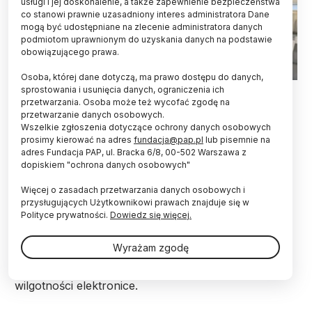
usługi i jej doskonalenie, a także zapewnienie bezpieczeństwa
co stanowi prawnie uzasadniony interes administratora Dane
mogą być udostępniane na zlecenie administratora danych
podmiotom uprawnionym do uzyskania danych na podstawie
obowiązującego prawa.
Osoba, której dane dotyczą, ma prawo dostępu do danych,
Na zdjęciu dr Bartłomiej Potaniec. Fot. materiały prasowe
sprostowania i usunięcia danych, ograniczenia ich
przetwarzania. Osoba może też wycofać zgodę na
przetwarzanie danych osobowych.
Etykiety reagujące na zmianę temperatury czy
Wszelkie zgłoszenia dotyczące ochrony danych osobowych
wilgotności, które mogą być umieszczane na
prosimy kierować na adres
fundacja@pap.pl
lub pisemnie na
produktach spożywczych, lekach oraz
adres Fundacja PAP, ul. Bracka 6/8, 00-502 Warszawa z
elektronice, opracowali naukowcy z
dopiskiem "ochrona danych osobowych"
wrocławskiego instytutu Łukasiewicz – PORT
(Polski Ośrodek Rozwoju Technologii).
Więcej o zasadach przetwarzania danych osobowych i
przysługujących Użytkownikowi prawach znajduje się w
Polityce prywatności.
Dowiedz się więcej.
Etykiety sensoryczne opracowane przez
wrocławskich naukowców mogą mieć kształt
Wyrażam zgodę
nalepek, które będą umieszczane na produktach
spożywczych, lekach czy wrażliwej na zmiany
wilgotności elektronice.